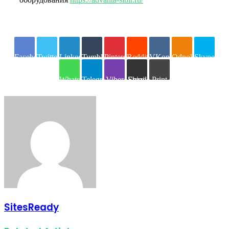
Facebook
Twitter
LinkedIn
Tumblr
Pinterest
Reddit
VKontakte
Odnoklassniki
Skype
WhatsApp
Telegram
Viber
Share via Email
Print
SitesReady