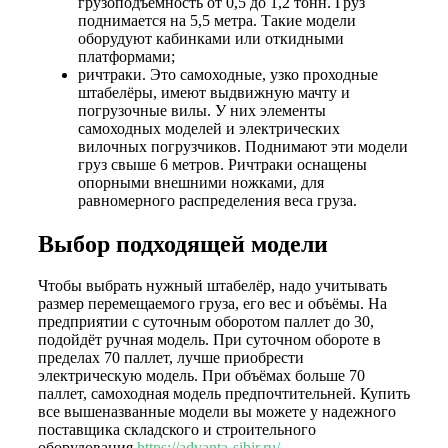
грузоподъёмность от 0,5 до 1,2 тонн. Груз
поднимается на 5,5 метра. Такие модели
оборудуют кабинками или откидными
платформами;
ричтраки. Это самоходные, узко проходные
штабелёры, имеют выдвижную мачту и
погрузочные вилы. У них элементы
самоходных моделей и электрических
вилочных погрузчиков. Поднимают эти модели
груз свыше 6 метров. Ричтраки оснащены
опорными внешними ножками, для
равномерного распределения веса груза.
Выбор подходящей модели
Чтобы выбрать нужный штабелёр, надо учитывать
размер перемещаемого груза, его вес и объёмы. На
предприятии с суточным оборотом паллет до 30,
подойдёт ручная модель. При суточном обороте в
пределах 70 паллет, лучше приобрести
электрическую модель. При объёмах больше 70
паллет, самоходная модель предпочтительней. Купить
все вышеназванные модели вы можете у надежного
поставщика складского и строительного
оборудования
https://advanta-sibir.ru/