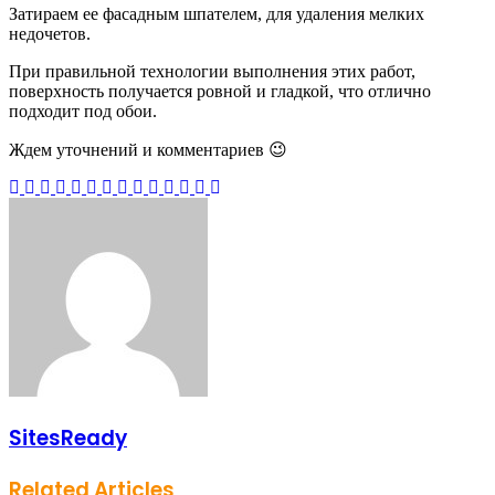
Затираем ее фасадным шпателем, для удаления мелких
недочетов.
При правильной технологии выполнения этих работ,
поверхность получается ровной и гладкой, что отлично
подходит под обои.
Ждем уточнений и комментариев 😉
Facebook
Twitter
LinkedIn
Tumblr
Pinterest
Reddit
VKontakte
Odnoklassniki
Skype
WhatsApp
Telegram
Viber
Share
Print
via
Email
SitesReady
Related Articles