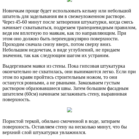
Новичкам проще будет использовать кельму или небольшой
шпатель для заделывания ям в свежеуложенном растворе.
Через 45-60 минут после затворения штукатурки, когда смесь
начинает схватываться, подрезаем трапециевидным правилом,
ведя им вплотную по маякам, как по направляющим. При
этом оно должно быть перпендикулярно поверхности.
Проходим сначала снизу вверх, потом сверху вниз.
Небольшим недочетам, в виде углублений, не придаем
значения, так как следующим шагом их устраним.
Выдергиваем маяки из стены. Пока гипсовая штукатурка
окончательно не схватилась, они вынимаются легко. Если при
этом по краям пройтись строительным ножом, то они
останутся ровными, а не рваными. Замазываем густым
раствором образовавшиеся швы. Затем большим фасадным
шпателем (60см) начинаем заглаживать стену, выравнивая
поверхность.
Пористой теркой, обильно смоченной в воде, затираем
поверхность. Оставляем стену на несколько минут, что бы
верхний слой штукатурки увлажнился.