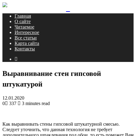
Menu
Close
Главная
О сайте
Читаемое
Интересное
Все статьи
Карта сайта
Контакты
Search
for
Выравнивание стен гипсовой
штукатурой
12.01.2020
0
337
3 minutes read
Как выравнивать стены гипсовой штукатурной смесью.
Следует уточнить, что данная технология не требует
дополнительного шпаклевания под обои, то есть поможет Вам