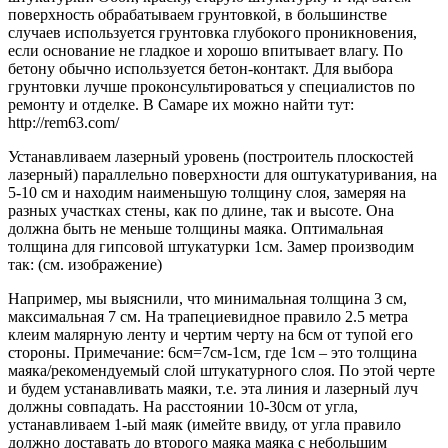
поверхность обрабатываем грунтовкой, в большинстве
случаев используется грунтовка глубокого проникновения,
если основание не гладкое и хорошо впитывает влагу. По
бетону обычно используется бетон-контакт. Для выбора
грунтовки лучше проконсультироваться у специалистов по
ремонту и отделке. В Самаре их можно найти тут:
http://rem63.com/
Устанавливаем лазерный уровень (построитель плоскостей
лазерный) параллельно поверхности для оштукатуривания, на
5-10 см и находим наименьшую толщину слоя, замеряя на
разных участках стены, как по длине, так и высоте. Она
должна быть не меньше толщины маяка. Оптимальная
толщина для гипсовой штукатурки 1см. Замер производим
так: (см. изображение)
Например, мы выяснили, что минимальная толщина 3 см,
максимальная 7 см. На трапециевидное правило 2.5 метра
клеим малярную ленту и чертим черту на 6см от тупой его
стороны. Примечание: 6см=7см-1см, где 1см – это толщина
маяка/рекомендуемый слой штукатурного слоя. По этой черте
и будем устанавливать маяки, т.е. эта линия и лазерный луч
должны совпадать. На расстоянии 10-30см от угла,
устанавливаем 1-ый маяк (имейте ввиду, от угла правило
должно доставать до второго маяка маяка с небольшим